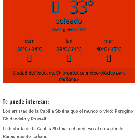
33°
soleado
06:11
20:20 CEST
dom
lun
mar
38
°C
/ 24
°C
39
°C
/ 24
°C
40
°C
/ 25
°C
Ciudad del Vaticano, VA
pronóstico meteorológico para
mañana ▸
Te puede interesar:
Los artistas de la Capilla Sixtina que el mundo olvidó: Perugino,
Ghirlandaio y Rosselli
La historia de la Capilla Sixtina: del medievo al corazón del
Renacimiento italiano