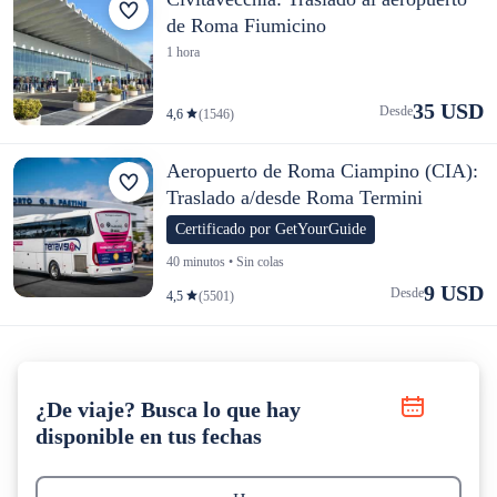
de Roma Fiumicino
1 hora
35 USD
Desde
4,6
(1546)
Aeropuerto de Roma Ciampino (CIA):
Traslado a/desde Roma Termini
Certificado por GetYourGuide
40 minutos • Sin colas
9 USD
Desde
4,5
(5501)
¿De viaje? Busca lo que hay
disponible en tus fechas