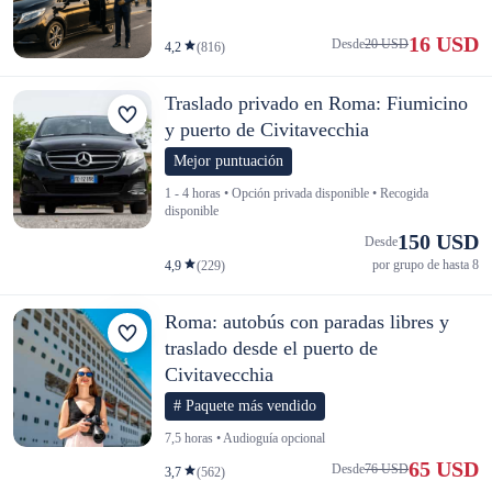
16 USD
Desde
20 USD
4,2
(816)
Traslado privado en Roma: Fiumicino
y puerto de Civitavecchia
Mejor puntuación
1 - 4 horas • Opción privada disponible • Recogida
disponible
150 USD
Desde
por grupo de hasta 8
4,9
(229)
Roma: autobús con paradas libres y
traslado desde el puerto de
Civitavecchia
# Paquete más vendido
7,5 horas • Audioguía opcional
65 USD
Desde
76 USD
3,7
(562)