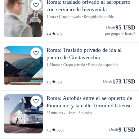
Roma: traslado privado al aeropuerto
con servicio de bienvenida
1 hora • Grupo privado • Recogida disponible
95 USD
Desde
por grupo de hasta 3
4,4
(43)
Roma: Traslado privado de ida al
puerto de Civitavecchia
1,5 horas • Grupo privado • Recogida disponible
173 USD
Desde
4,5
(30)
Roma: Autobús entre el aeropuerto de
Fiumicino y la calle Termini/Ostiense
35 minutos - 1 hora • Sin colas
9 USD
Desde
4,5
(566)