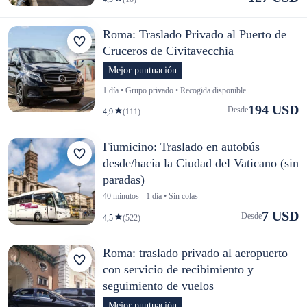
Roma: Traslado Privado al Puerto de
Cruceros de Civitavecchia
Mejor puntuación
1 día • Grupo privado • Recogida disponible
194 USD
Desde
4,9
(111)
Fiumicino: Traslado en autobús
desde/hacia la Ciudad del Vaticano (sin
paradas)
40 minutos - 1 día • Sin colas
7 USD
Desde
4,5
(522)
Roma: traslado privado al aeropuerto
con servicio de recibimiento y
seguimiento de vuelos
Mejor puntuación