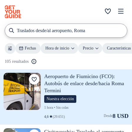
Traslados desde/al aeropuerto, Roma
Fechas
Hora de inicio
Precio
Características
105 resultados
Aeropuerto de Fiumicino (FCO):
Autobús de enlace desde/hacia Roma
Termini
Nuestra elección
1 hora • Sin colas
8 USD
Desde
4,6
(29.651)
Civitavecchia: Traslado al aeropuerto