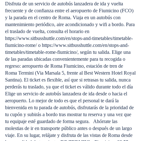
Disfruta de un servicio de autobús lanzadera de ida y vuelta
frecuente y de confianza entre el aeropuerto de Fiumicino (FCO)
y la parada en el centro de Roma. Viaja en un autobús con
mantenimiento periódico, aire acondicionado y wifi a bordo. Para
el traslado de vuelta, consulta el horario en
https://www.sitbusshuttle.com/en/stops-and-timetables/timetable-
fiumicino-rome/ o https://www.sitbusshuttle.com/en/stops-and-
timetables/timetable-rome-fiumicino/, según tu salida. Elige una
de las paradas ubicadas convenientemente para tu recogida o
regreso: aeropuerto de Roma Fiumicino, estación de tren de
Roma Termini (Via Marsala 5, frente al Best Western Hotel Royal
Santina). El ticket es flexible, así que si retrasas tu salida, nunca
perderás tu traslado, ya que el ticket es válido durante todo el día
Elige un servicio de autobús lanzadera de ida desde o hacia el
aeropuerto. Lo mejor de todo es que el personal te dará la
bienvenida en tu parada de autobús, disfrutarás de la prioridad de
tu cupón y subirás a bordo tras mostrar tu reserva y una vez que
tu equipaje esté guardado de forma segura. Ahórrate las
molestias de ir en transporte público antes o después de un largo
viaje. En su lugar, relájate y disfruta de las vistas de Roma desde