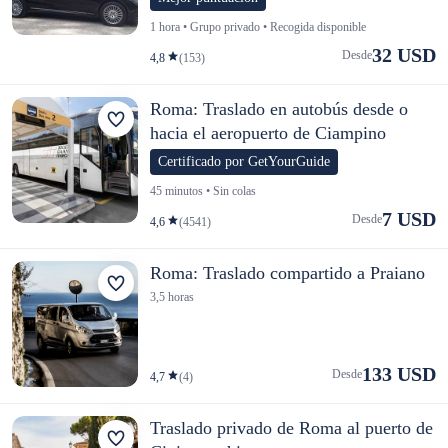
1 hora • Grupo privado • Recogida disponible
32 USD
Desde
4,8
(153)
Roma: Traslado en autobús desde o
hacia el aeropuerto de Ciampino
Certificado por GetYourGuide
45 minutos • Sin colas
7 USD
Desde
4,6
(4541)
Roma: Traslado compartido a Praiano
3,5 horas
133 USD
Desde
4,7
(4)
Traslado privado de Roma al puerto de