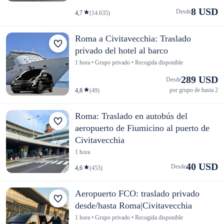
8 USD
Desde
4,7
(14.635)
Roma a Civitavecchia: Traslado
privado del hotel al barco
1 hora • Grupo privado • Recogida disponible
289 USD
Desde
por grupo de hasta 2
4,8
(49)
Roma: Traslado en autobús del
aeropuerto de Fiumicino al puerto de
Civitavecchia
1 hora
40 USD
Desde
4,6
(453)
Aeropuerto FCO: traslado privado
desde/hasta Roma|Civitavecchia
1 hora • Grupo privado • Recogida disponible