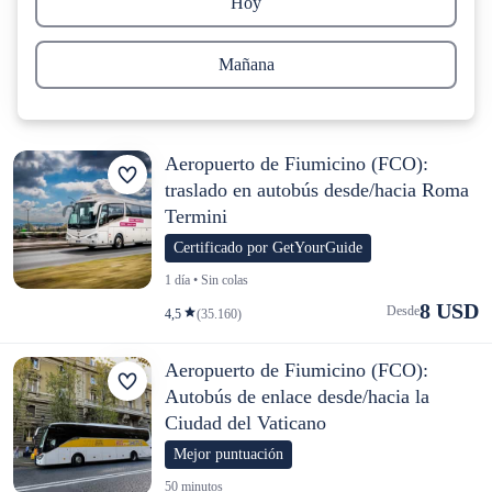
Hoy
Mañana
Aeropuerto de Fiumicino (FCO):
traslado en autobús desde/hacia Roma
Termini
Certificado por GetYourGuide
1 día • Sin colas
8 USD
Desde
4,5
(35.160)
Aeropuerto de Fiumicino (FCO):
Autobús de enlace desde/hacia la
Ciudad del Vaticano
Mejor puntuación
50 minutos