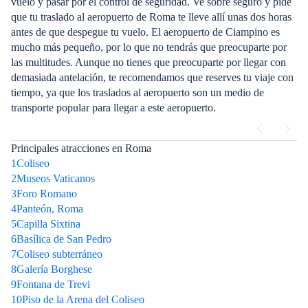
vuelo y pasar por el control de seguridad. Ve sobre seguro y pide
que tu traslado al aeropuerto de Roma te lleve allí unas dos horas
antes de que despegue tu vuelo. El aeropuerto de Ciampino es
mucho más pequeño, por lo que no tendrás que preocuparte por
las multitudes. Aunque no tienes que preocuparte por llegar con
demasiada antelación, te recomendamos que reserves tu viaje con
tiempo, ya que los traslados al aeropuerto son un medio de
transporte popular para llegar a este aeropuerto.
Principales atracciones en Roma
1
Coliseo
2
Museos Vaticanos
3
Foro Romano
4
Panteón, Roma
5
Capilla Sixtina
6
Basílica de San Pedro
7
Coliseo subterráneo
8
Galería Borghese
9
Fontana de Trevi
10
Piso de la Arena del Coliseo